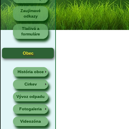
Zaujímavé
odkazy
Tlačivá a
formuláre
Obec
História obce
Cirkev
Vývoz odpadu
Fotogaleria
Videozóna