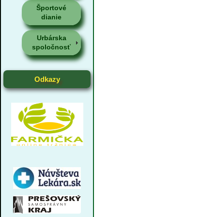
Športové
dianie
Urbárska
spoločnosť
Odkazy