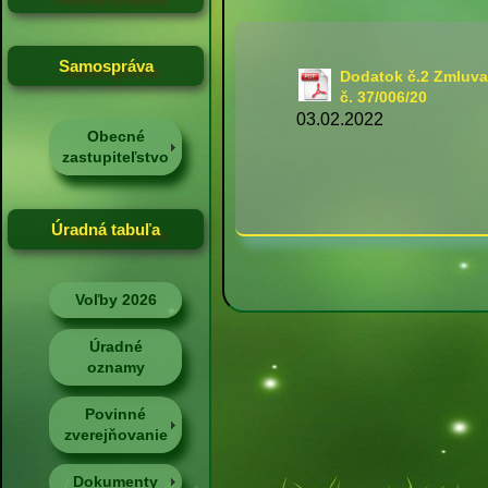
Samospráva
Dodatok č.2 Zmluva
č. 37/006/20
03.02.2022
Obecné
zastupiteľstvo
Úradná tabuľa
Voľby 2026
Úradné
oznamy
Povinné
zverejňovanie
Dokumenty