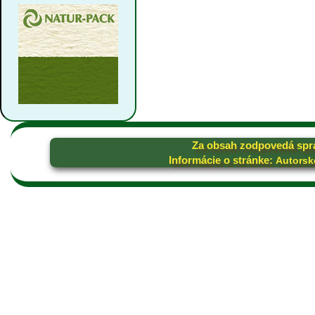
Za obsah zodpovedá spr
Informácie o stránke:
Autorsk