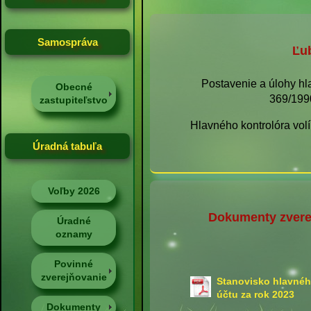
Samospráva
Ľub
Postavenie a úlohy hl
Obecné
369/199
zastupiteľstvo
Hlavného kontrolóra volí
Úradná tabuľa
Voľby 2026
Dokumenty zvere
Úradné
oznamy
Povinné
zverejňovanie
Stanovisko hlavnéh
účtu za rok 2023
Dokumenty