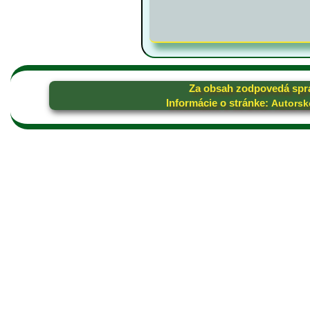
Za obsah zodpovedá spr
Informácie o stránke:
Autorsk