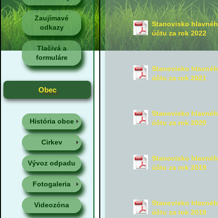
Zaujímavé
Stanovisko hlavnéh
odkazy
účtu za rok 2022
Tlačivá a
formuláre
Stanovisko hlavnéh
účtu za rok 2021
Obec
Stanovisko hlavnéh
História obce
účtu za rok 2020
Cirkev
Stanovisko hlavnéh
Vývoz odpadu
účtu za rok 2019
Fotogaleria
Stanovisko hlavnéh
Videozóna
účtu za rok 2018