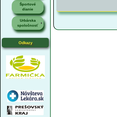
Športové
dianie
Urbárska
spoločnosť
Odkazy