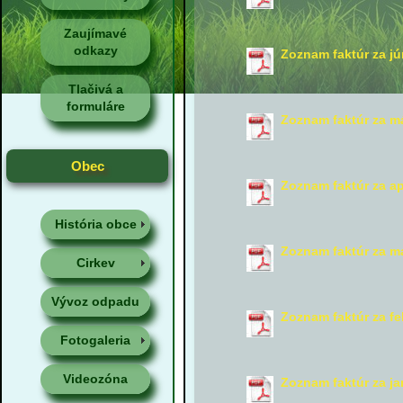
Zaujímavé
odkazy
Zoznam faktúr za jú
Tlačivá a
formuláre
Zoznam faktúr za m
Obec
Zoznam faktúr za ap
História obce
Zoznam faktúr za m
Cirkev
Vývoz odpadu
Zoznam faktúr za fe
Fotogaleria
Videozóna
Zoznam faktúr za ja