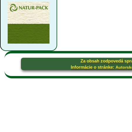
Za obsah zodpovedá spr
Informácie o stránke:
Autorsk