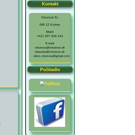
Kontakt
Ortuťová 51
086 12 Kurima
Mobil
+421 907 926 143
E-mail
ortutova@ortutova.sk
starosta@ortutova.sk
obec.ortutova@gmail.com
Počitadlo