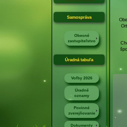
Samospráva
Obe
Ort
Obecné
zastupiteľstvo
Chc
špo
Úradná tabuľa
Voľby 2026
Úradné
oznamy
Povinné
zverejňovanie
Dokumenty