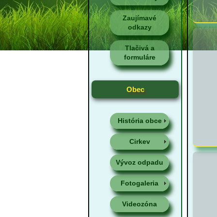
Zaujímavé
odkazy
Tlačivá a
formuláre
Obec
História obce
Cirkev
Vývoz odpadu
Fotogaleria
Videozóna