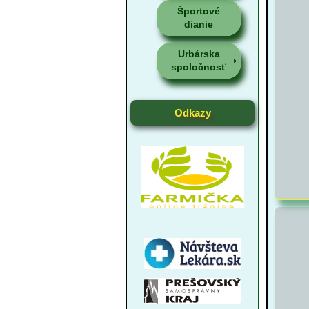
Športové
dianie
Urbárska
spoločnosť
Odkazy