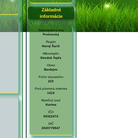
Základné
informácie
Samosprávny kraj
Prešovský
Región
Horný Šariš
Mikroregión
Stredná Topľa
Okres
Bardejov
Počet obyvateľov
223
Prvá písomná zmienka
1414
Matričný úrad
Kurima
IČO
00322474
DIČ
2020778947