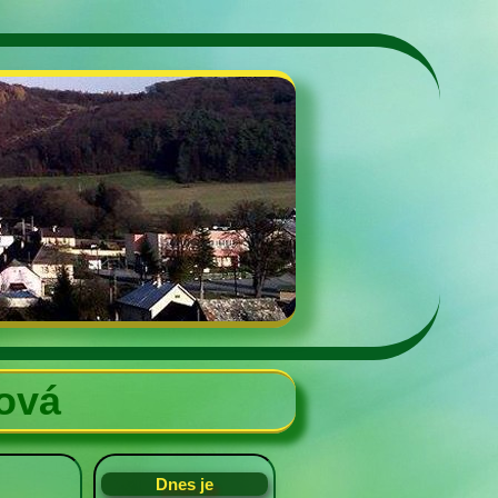
ťová
Dnes je