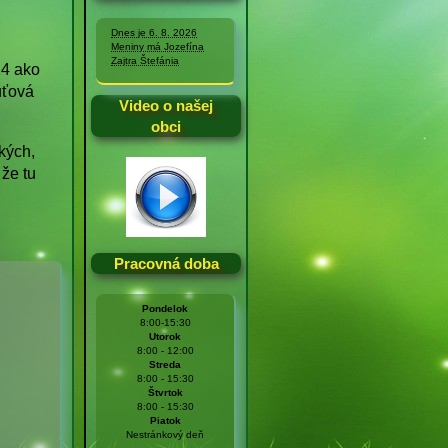
Dnes je 6. 8. 2026
Meniny má Jozefína
Zajtra Štefánia
14 ako
uťová
Video o našej
obci
kých,
 že tu
Pracovná doba
Pondelok
8:00-15:30
Utorok
8:00 - 12:00
Streda
8:00 - 15:30
Štvrtok
8:00 - 15:30
Piatok
Nestránkový deň