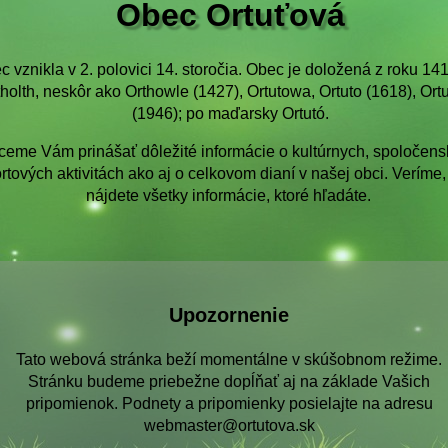
Obec Ortuťová
c vznikla v 2. polovici 14. storočia. Obec je doložená z roku 14
holth, neskôr ako Orthowle (1427), Ortutowa, Ortuto (1618), Ort
(1946); po maďarsky Ortutó.
eme Vám prinášať dôležité informácie o kultúrnych, spoločens
rtových aktivitách ako aj o celkovom dianí v našej obci. Veríme,
nájdete všetky informácie, ktoré hľadáte.
Upozornenie
Tato webová stránka beží momentálne v skúšobnom režime.
Stránku budeme priebežne dopĺňať aj na základe Vašich
pripomienok. Podnety a pripomienky posielajte na adresu
webmaster@ortutova.sk